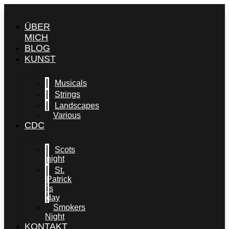
Skip
to
ÜBER
content
MICH
BLOG
KUNST
Musicals
Strings
Landscapes
Various
CDC
Scots
night
St.
Patrick
´s
day
Smokers
Night
KONTAKT