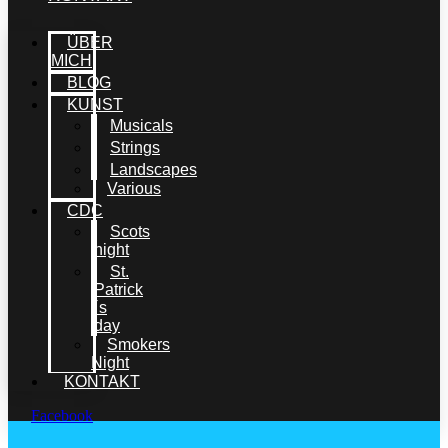
ÜBER
MICH
BLOG
KUNST
Musicals
Strings
Landscapes
Various
CDC
Scots
night
St.
Patrick
´s
day
Smokers
Night
KONTAKT
Facebook