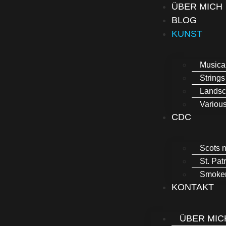
ÜBER MICH
BLOG
KUNST
Musica
Strings
Lands
Variou
CDC
Scots n
St. Pat
Smoker
KONTAKT
ÜBER MIC