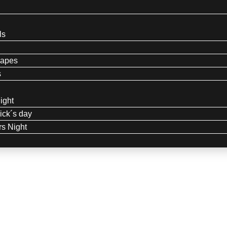
ls
capes
s
ight
rick´s day
s Night