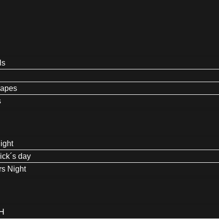
ls
capes
s
ight
rick´s day
s Night
H