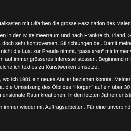
lkasten mit Ölfarben die grosse Faszination des Malens
sen in den Mittelmeerraum und nach Frankreich, Irland, 
, doch sehr kontroversen, Stilrichtungen bei. Damit mein
r nicht die Lust zur Freude nimmt, “passieren” mir imme
um auf immer grösseres Interesse stossen. Beginnend mit 
welche ich textlos zu Kunstwerken umsetze.
n, wo ich 1981 ein neues Atelier beziehen konnte. Meiner
.a. die Umsetzung des Ölbildes “Horgen” auf ein über 3
imensionale Raumkreationen. In den letzten Jahren entst
 immer wieder mit Auftragsarbeiten. Für eine unverbindlic