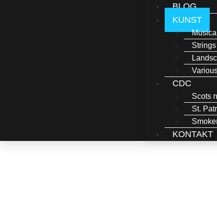
BLOG
KUNST
Musica
Strings
Lands
Variou
CDC
Scots n
St. Pat
Smoker
KONTAKT