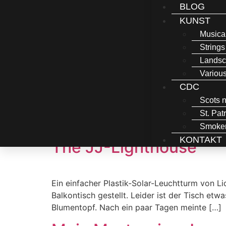
BLOG
KUNST
Musica
Strings
Lands
Variou
CDC
Scots n
Kategorie:
Allgem
St. Pat
Smoker
KONTAKT
The JJ-Lighthouse
Ein einfacher Plastik-Solar-Leuchtturm von Li
Balkontisch gestellt. Leider ist der Tisch et
Blumentopf. Nach ein paar Tagen meinte […]