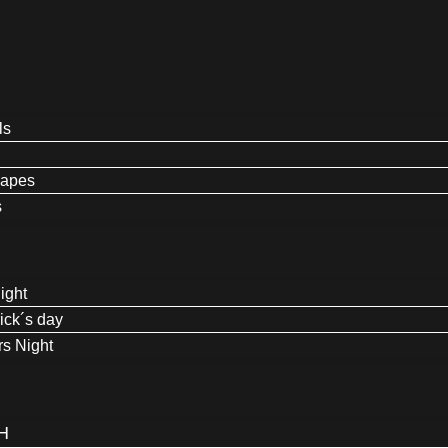
ls
capes
s
ight
rick´s day
s Night
H