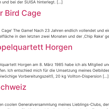
h und bei der SUISA hinterlegt. […]
r Bird Cage
d Cage‘ The Game! Nach 23 Jahren endlich vollendet und ei
elfläche in den letzten zwei Monaten und der ‚Chip Rake‘ ges
ppelquartett Horgen
uartett Horgen am 8. März 1985 habe ich als Mitglied und 
fen. Ich entschied mich für die Umsetzung meines Oelbilde
iwöchige Vorbereitungszeit!), 20 kg Vollton-Dispersion […]
Schweiz
ren coolen Generalversammlung meines Lieblings-Clubs, de