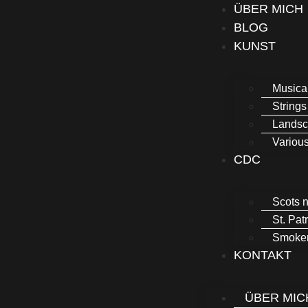
ÜBER MICH
BLOG
KUNST
Musica
Strings
Lands
Variou
CDC
Scots n
St. Pat
Smoker
KONTAKT
ÜBER MIC