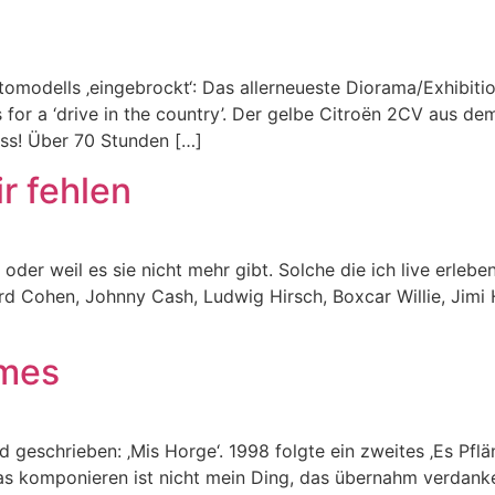
omodells ‚eingebrockt‘: Das allerneueste Diorama/Exhibiti
for a ‘drive in the country’. Der gelbe Citroën 2CV aus dem
ess! Über 70 Stunden […]
r fehlen
oder weil es sie nicht mehr gibt. Solche die ich live erlebe
ard Cohen, Johnny Cash, Ludwig Hirsch, Boxcar Willie, Jimi H
ames
 geschrieben: ‚Mis Horge‘. 1998 folgte ein zweites ‚Es Pflän
 das komponieren ist nicht mein Ding, das übernahm verdan