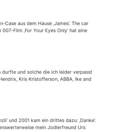
on-Case aus dem Hause ‚James‘. The car
 007-Film ‚For Your Eyes Only‘ hat eine
n durfte und solche die ich leider verpasst
endrix, Kris Kristofferson, ABBA, Ike and
zli‘ und 2001 kam ein drittes dazu: ‚Danke‘.
kenswerterweise mein Jodlerfreund Urs