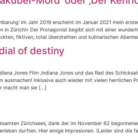
akübel-Mord‘ oder ‚Der Kehri
nbarung‘ im Jahr 2019 erscheint im Januar 2021 mein erst
en in Zürich!» Der Protagonist begibt sich mit einer wunde
rrückten, fiktiven, total überdrehten und kulinarischen Aben
ial of destiny
diana Jones Film ‚Indiana Jones und das Rad des Schicksals
lm ausmachen! Inklusive auch wieder mit vielen herrlichen P
ur macht man sie […]
gesamten Zürichsees, dank der im November 62 begonnenen 
 erleben durften. Hier einige Impresionen. (Leider sind die 