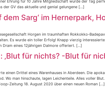
ner Ehrung für 10 Jahre Mitgliedschaft wurde der Tag perf
ss der GV das aktuelle und genial gelungene […]
f dem Sarg‘ im Hernerpark, H
 Lesegesellschaft Horgen im traumhaften Rokkokko-Badepavi
ten. Es wurde ein toller Erfolg! Knapp vierzig interessierte
n Dram eines 12jährigen Dalmore offeriert. […]
 ‚Blut für nichts? -Blut für nic
e einen Drittel eines Warenhauses in Aberdeen. Die apokal
o man hinschaute, lagen Leichenteile. Alles voller Blut. Bl
 Coop-Zeitung 18. August 2020 über einen neuen Roman […]