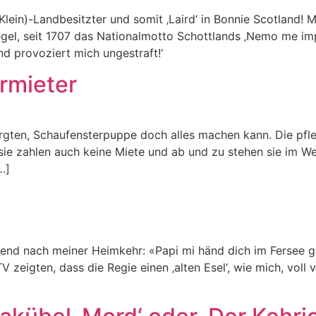
lein)-Landbesitzter und somit ‚Laird‘ in Bonnie Scotland! M
iegel, seit 1707 das Nationalmotto Schottlands ‚Nemo me i
nd provoziert mich ungestraft!‘
rmieter
gten, Schaufensterpuppe doch alles machen kann. Die pfle
r sie zahlen auch keine Miete und ab und zu stehen sie im
…]
nd nach meiner Heimkehr: «Papi mi händ dich im Fersee gsee
 zeigten, dass die Regie einen ‚alten Esel‘, wie mich, vol