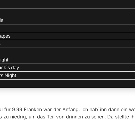
ls
capes
s
ight
ein
rick´s day
s Night
dl für 9.99 Franken war der Anfang. Ich hab‘ ihn dann ein w
was zu niedrig, um das Teil von drinnen zu sehen. Da stellte