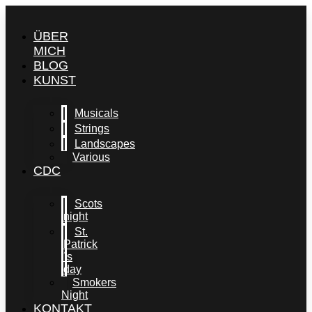
Skip
to
ÜBER
content
MICH
BLOG
KUNST
Musicals
Strings
Landscapes
Various
CDC
Scots
night
St.
Patrick
´s
day
Smokers
Night
KONTAKT