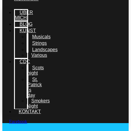
ÜBER
MICH
BLOG
KUNST
Musicals
Strings
Landscapes
Various
CDC
Scots
night
St.
Patrick
´s
day
Smokers
Night
KONTAKT
Facebook