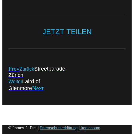
JETZT TEILEN
Prev
Streetparade
Zurück
Zürich
Laird of
Weiter
Next
Glenmore
© James J. Frei |
Datenschutzerklärung
|
Impressum