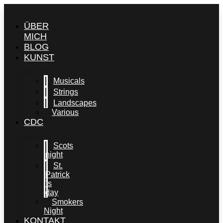
Skip
to
ÜBER
content
MICH
BLOG
KUNST
Musicals
Strings
Landscapes
Various
CDC
Scots
night
St.
Patrick
´s
day
Smokers
Night
KONTAKT