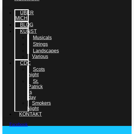
ÜBER
MICH
BLOG
KUNST
Musicals
Strings
Landscapes
Various
CDC
Scots
night
St.
Patrick
´s
day
Smokers
Night
KONTAKT
Facebook