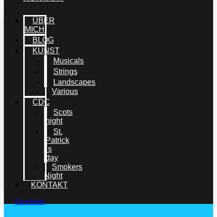
ÜBER
MICH
BLOG
KUNST
Musicals
Strings
Landscapes
Various
CDC
Scots
night
St.
Patrick
´s
day
Smokers
Night
KONTAKT
Facebook