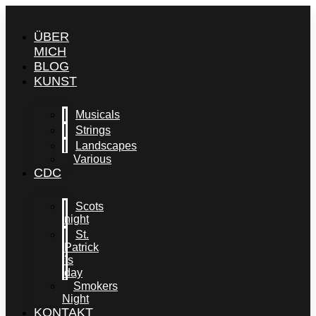
Skip
to
ÜBER
content
MICH
BLOG
KUNST
Musicals
Strings
Landscapes
Various
CDC
Scots
night
St.
Patrick
´s
day
Smokers
Night
KONTAKT