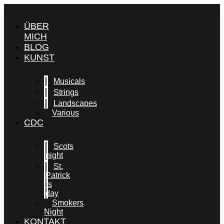
Skip
to
ÜBER
content
MICH
BLOG
KUNST
Musicals
Strings
Landscapes
Various
CDC
Scots
night
St.
Patrick
´s
day
Smokers
Night
KONTAKT