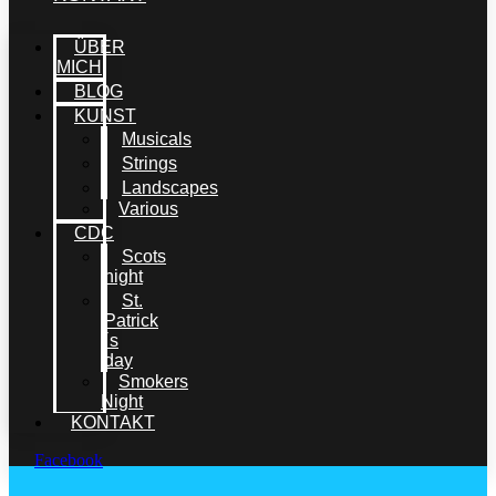
ÜBER
MICH
BLOG
KUNST
Musicals
Strings
Landscapes
Various
CDC
Scots
night
St.
Patrick
´s
day
Smokers
Night
KONTAKT
Facebook